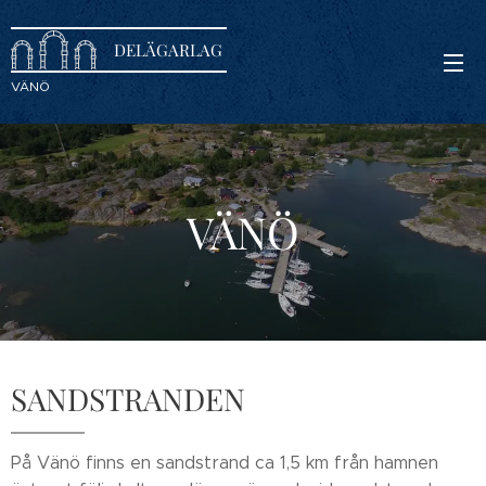
DELÄGARLAG
VÄNÖ
VÄNÖ
SANDSTRANDEN
På Vänö finns en sandstrand ca 1,5 km från hamnen