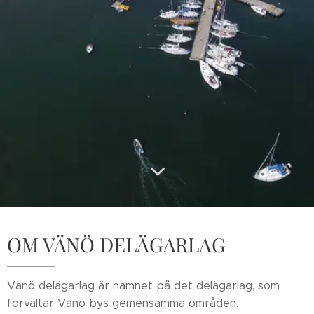
OM VÄNÖ DELÄGARLAG
Vänö delägarlag är namnet på det delägarlag, som
förvaltar Vänö bys gemensamma områden.