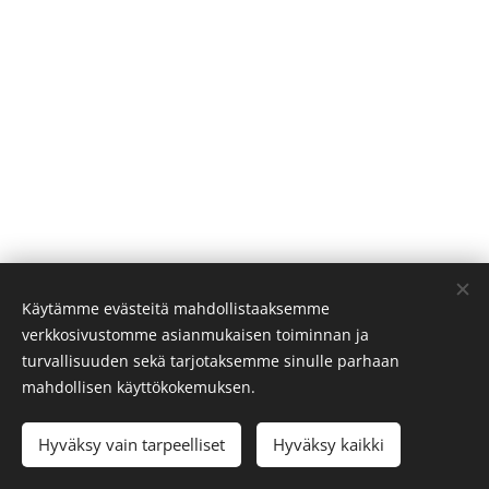
Käytämme evästeitä mahdollistaaksemme
verkkosivustomme asianmukaisen toiminnan ja
turvallisuuden sekä tarjotaksemme sinulle parhaan
mahdollisen käyttökokemuksen.
Hyväksy vain tarpeelliset
Hyväksy kaikki
Evästeet