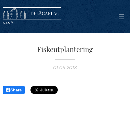
DELÄGARLAG
VÄNÖ
Fiskeutplantering
01.05.2018
Share