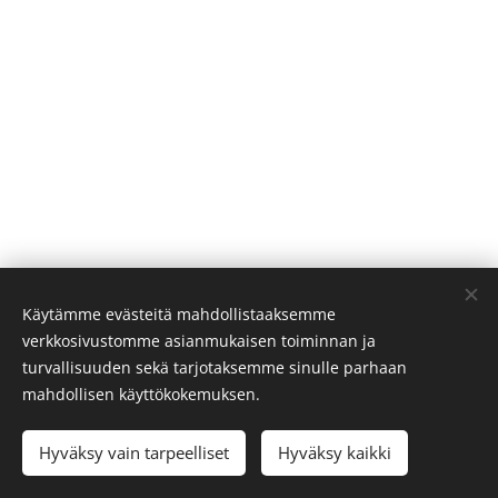
Käytämme evästeitä mahdollistaaksemme
verkkosivustomme asianmukaisen toiminnan ja
turvallisuuden sekä tarjotaksemme sinulle parhaan
mahdollisen käyttökokemuksen.
Hyväksy vain tarpeelliset
Hyväksy kaikki
Evästeet